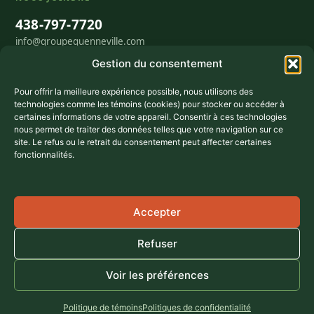
438-797-7720
info@groupequenneville.com
465 rue Robert, Lachute, QC J8H 1P1
Gestion du consentement
Lun – Jeu
8 h – 17 h
Vendredi
8 h – midi
Pour offrir la meilleure expérience possible, nous utilisons des
Sam – Dim
Fermé
technologies comme les témoins (cookies) pour stocker ou accéder à
certaines informations de votre appareil. Consentir à ces technologies
nous permet de traiter des données telles que votre navigation sur ce
GARANTIES
site. Le refus ou le retrait du consentement peut affecter certaines
fonctionnalités.
Membre
CMEQ
RBQ
5770-3381-01
Assuré
5 M$
Accepter
Garantie
5 ans
Refuser
Voir les préférences
Montréal
Laval
Blainville
Boisbriand
Saint-Jérôme
Terrebonne
Mascouche
+ plus de villes →
© 2026 Groupe Quenneville
·
Politique de témoins
Politique de témoins
Politiques de confidentialité