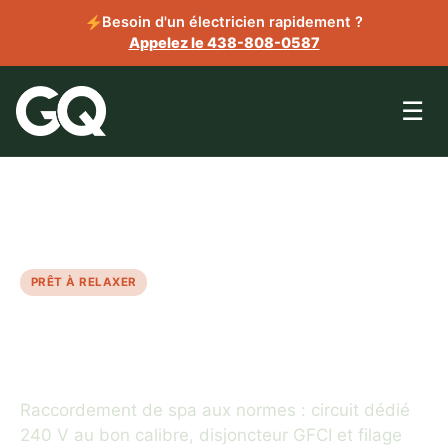
Besoin d'un électricien rapidement ?
Appelez le 438-808-0587
☰
●
Membre CMEQ · Licence RBQ · Garantie 5 ans
PRÊT À RELAXER
Votre spa, branché en
toute sécurité.
Raccordement de spa aux normes : circuit dédié
240 V au bon calibre, disjoncteur GFCI et filage