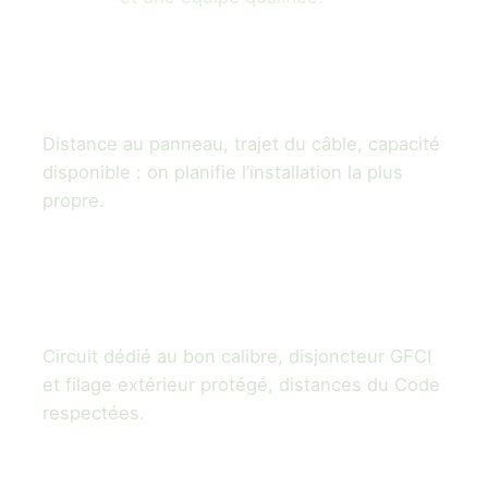
1
On évalue l’emplacement
Distance au panneau, trajet du câble, capacité
disponible : on planifie l’installation la plus
propre.
2
On câble aux normes
Circuit dédié au bon calibre, disjoncteur GFCI
et filage extérieur protégé, distances du Code
respectées.