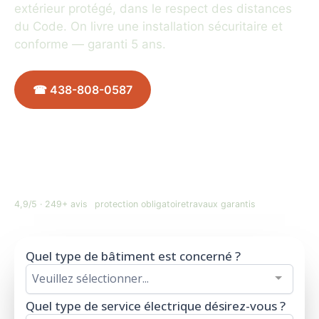
extérieur protégé, dans le respect des distances
du Code. On livre une installation sécuritaire et
conforme — garanti 5 ans.
☎ 438-808-0587
Planifier mon branchement ↓
★★★★★
GFCI
5 ans
4,9/5 · 249+ avis
protection obligatoire
travaux garantis