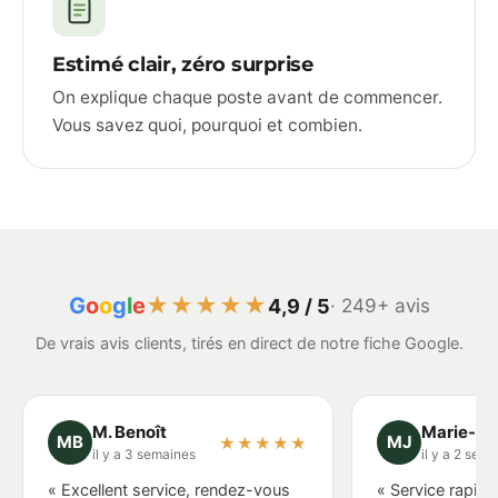
Estimé clair, zéro surprise
On explique chaque poste avant de commencer.
Vous savez quoi, pourquoi et combien.
G
o
o
g
l
e
★★★★★
4,9 / 5
· 249+ avis
De vrais avis clients, tirés en direct de notre fiche Google.
M. Benoît
Marie-Jo
MB
MJ
★★★★★
il y a 3 semaines
il y a 2 sem
« Excellent service, rendez-vous
« Service rapide