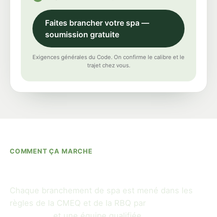
Faites brancher votre spa —
soumission gratuite
Exigences générales du Code. On confirme le calibre et le
trajet chez vous.
COMMENT ÇA MARCHE
Évaluer, câbler, protéger.
Chaque branchement de spa est mené dans les
règles de la CMEQ et de la RBQ par
notre maître
électricien
et une équipe qualifiée.