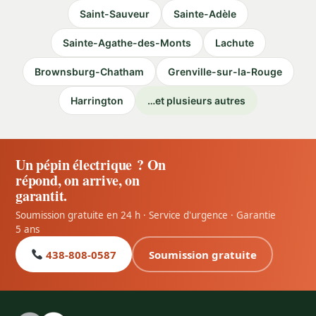
Saint-Sauveur
Sainte-Adèle
Sainte-Agathe-des-Monts
Lachute
Brownsburg-Chatham
Grenville-sur-la-Rouge
Harrington
…et plusieurs autres
Un pépin électrique ? On
répond, on arrive, on
garantit.
Soumission gratuite en 24 h · Service d'urgence · Garantie
5 ans
438-808-0587
Soumission gratuite